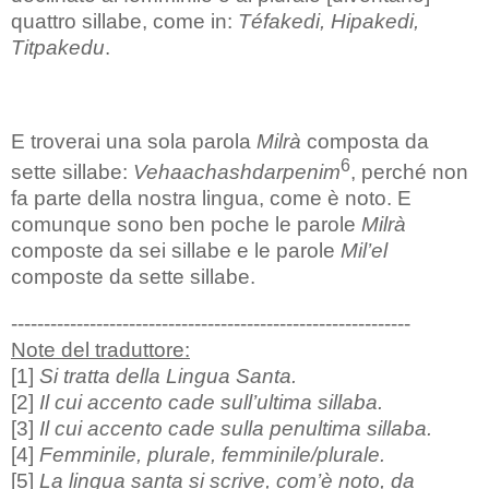
quattro sillabe, come in:
Téfakedi, Hipakedi,
Titpakedu
.
E troverai una sola parola
Milrà
composta da
6
sette sillabe:
Vehaachashdarpenim
, perché non
fa parte della nostra lingua, come è noto. E
comunque sono ben poche le parole
Milrà
composte da sei sillabe e le parole
Mil’el
composte da sette sillabe.
-------------------------------------------------------------
Note del traduttore:
[1]
Si tratta della Lingua Santa.
[2]
Il cui accento cade sull’ultima sillaba.
[3]
Il cui accento cade sulla penultima sillaba.
[4]
Femminile, plurale, femminile/plurale.
[5]
La lingua santa si scrive, com’è noto, da