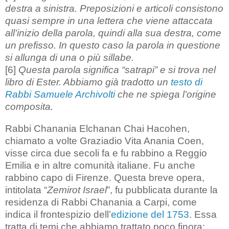
destra a sinistra. Preposizioni e articoli consistono
quasi sempre in una lettera che viene attaccata
all’inizio della parola, quindi alla sua destra, come
un prefisso. In questo caso la parola in questione
si allunga di una o più sillabe.
[6]
Questa parola significa “satrapi” e si trova nel
libro di Ester. Abbiamo già tradotto un
testo di
Rabbi Samuele Archivolti
che ne spiega l’origine
composita.
Rabbi Chanania Elchanan Chai Hacohen,
chiamato a volte Graziadio Vita Anania Coen,
visse circa due secoli fa e fu rabbino a Reggio
Emilia e in altre comunità italiane. Fu anche
rabbino capo di Firenze. Questa breve opera,
intitolata “
Zemirot Israel
”, fu pubblicata durante la
residenza di Rabbi Chanania a Carpi, come
indica il frontespizio dell’
edizione del 1753
. Essa
tratta di temi che abbiamo trattato poco finora: