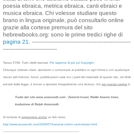
poesia ebraica, metrica ebraica, canti ebraici e
musica ebraica. Chi volesse studiare questo
brano in lingua originale, può consultarlo online
grazie alla cortese premura del sito
hebrewbooks.org: sono le prime tredici righe di
pagina 21
. -------------------------------------------------------
------------------------------
Tamuz 5769. Tutti i diritti riservati.
Per saperne di più sul Copyright
Chiunque volesse citare, riprodurre o comunicare al pubblico in ogni forma e con qualunque
mezzo (siti Internet, forum, pubblicazioni varie ecc.) parti del materiale di questo sito, nei limiti
previsti dalla legge, è tenuto a riportare integralmente una dicitura, che
per questa pagina
è:
Tratto dal sito www.anzarouth.com : Zemirot Israel, Rabbi Anania Coen,
traduzione di Ralph Anzarouth
Si richiede di
aggiungere anche
un link verso:
http://www.anzarouth.com/2009/07/hanania-cohen-canti-ebraici.html
-------------------------------------------------------------------------------------