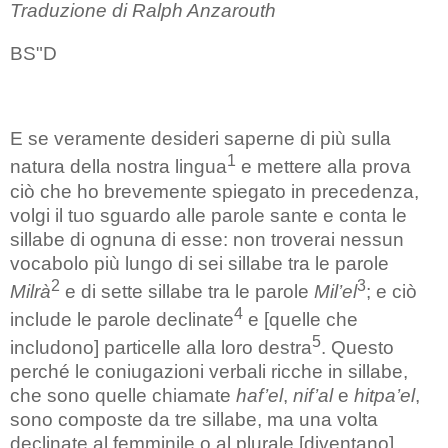
Traduzione di Ralph Anzarouth
BS"D
E se veramente desideri saperne di più sulla
1
natura della nostra lingua
e mettere alla prova
ciò che ho brevemente spiegato in precedenza,
volgi il tuo sguardo alle parole sante e conta le
sillabe di ognuna di esse: non troverai nessun
vocabolo più lungo di sei sillabe tra le parole
2
3
Milrà
e di sette sillabe tra le parole
Mil’el
; e ciò
4
include le parole declinate
e [quelle che
5
includono] particelle alla loro destra
. Questo
perché le coniugazioni verbali ricche in sillabe,
che sono quelle chiamate
haf’el
,
nif’al
e
hitpa’el
,
sono composte da tre sillabe, ma una volta
declinate al femminile o al plurale [diventano]