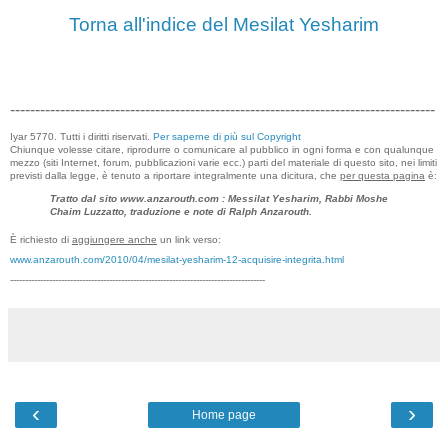
Torna all'indice del Mesilat Yesharim
-------------------------------------------------------------------------------------
Iyar 5770. Tutti i diritti riservati.
Per saperne di più sul Copyright
Chiunque volesse citare, riprodurre o comunicare al pubblico in ogni forma e con qualunque
mezzo (siti Internet, forum, pubblicazioni varie ecc.) parti del materiale di questo sito, nei limiti
previsti dalla legge, è tenuto a riportare integralmente una dicitura, che
per questa pagina
è:
Tratto dal sito www.anzarouth.com : Messilat Yesharim, Rabbi Moshe
Chaim Luzzatto, traduzione e note di Ralph Anzarouth.
È richiesto di
aggiungere anche
un link verso:
www.anzarouth.com/2010/04/mesilat-yesharim-12-acquisire-integrita.html
-------------------------------------------------------------------------------------
‹
›
Home page