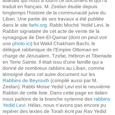
libanais qui nous a fourni ce document et qui l'a
traduit en français. M. Zeidan étudie depuis
longtemps l'histoire de la communauté juive du
Liban. Une partie de ses travaux a été publiée
dans le site
farhi.org
. Rabbi Moché Yedid Levi, le
Rabbin signataire de cet acte de vente de la
synagogue de Deir-El-Qamar (dont on peut voir
une
photo ici
) fut Wakil Chakham Bachi, le
délégué rabbinique de l'Empire Ottoman en
charge de Jérusalem, Tzefat, Hébron et Tiberiade
en Terre Sainte. Il était issu d'une famille qui a
donné de nombreux rabbins au Liban, comme
témoigné dans cet autre document sur les
Rabbins de Beyrouth
(compilé aussi par M.
Zeidan): Rabbi Moise Yedid Levi est le neuvième
Rabbin de cette liste. Dans cette page en italien
nous parlons de la branche syrienne des
rabbins
Yedid Levi
. Hélas, nous n'avons pas encore pu
repérer des textes de Torah écrit par Rav Yedid