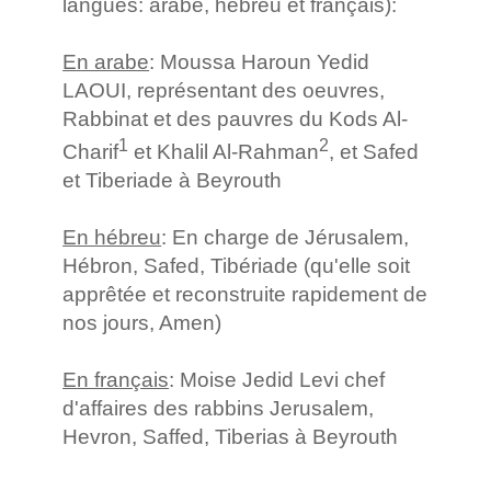
langues: arabe, hébreu et français):
En arabe
: Moussa Haroun Yedid
LAOUI, représentant des oeuvres,
Rabbinat et des pauvres du Kods Al-
1
2
Charif
et Khalil Al-Rahman
, et Safed
et Tiberiade à Beyrouth
En hébreu
: En charge de Jérusalem,
Hébron, Safed, Tibériade (qu'elle soit
apprêtée et reconstruite rapidement de
nos jours, Amen)
En français
: Moise Jedid Levi chef
d'affaires des rabbins Jerusalem,
Hevron, Saffed, Tiberias à Beyrouth