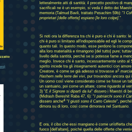
letteralmente atti di santità: il precetto positivo di man
sacrificali ne è un esempio, si veda il detto dei Maestr
memoria (Talmud Bavli, trattato Pesachim 59b): "
I Co
proprietari [delle offerte] espiano [le loro colpe].
"
Si noti ora la differenza tra chi è puro e chi è santo: le
chi è puro si limitano all'indispensabile ed egli le com
quanto tali. In questo modo, esse perdono la compon
alla loro materialità e rimangono [del tutto] pure; tutt
livello della santità, perché se si potesse farne a m
zzatto
meglio. Invece chi è santo, incessantemente unito al S
spirito incede tra gli insegnamenti autentici con amore
tero)
2
Creatore, è come se già adesso si trovasse a
marcia
Hashem nelle terre dei vivi
, pur trovandosi ancora qui
Un uomo così viene considerato come se fosse un ta
un santuario, poi come un altare; come riguardo al ver
3) "
E il Signore si dipartì da lui
" dissero i Maestri di 
(Midrash Bereshit Raba 47, 6): "
I patriarchi sono il Ca
4
dissero anche
"
I giusti sono il Carro Celeste
", perch
dimora su di loro, così come dimorava nel Santuario.
E ora, il cibo che essi mangiano è come un'offerta che
fuoco [dell'altare], poiché quella delle offerte che veni