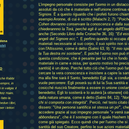
L'impegno personale consiste per l'uomo in un distac
assoluti da ciò che è materiale e nell'unione continua 
Signore. È a questo riguardo che i profeti furono chiam
esempio Aronne, di cui è scritto (Malachi 2, 7): "
Poiché
Cohen dovranno conservare la conoscenza e dalla su
chiederannno la Torà, perché egli è un angelo dell'Ete
anche (Secondo Libro delle Cronache 36, 16): "
Ed ess
angeli del Signore ecc.
". E perfino quando si occupa 
odena
materiali necessarie al suo corpo, il suo spirito non si
ole)
con l'Altissimo, come è detto (Salmi 63, 9): "
Il mio spi
la Tua destra mi sostiene
". E poiché l'uomo non può m
questa condizione, che è pesante per lui che in fondo
materiale in carne e ossa, per questo motivo ho precisa
santità] è un dono. Perché tutto ciò che l'uomo può far
NO
cercare la vera conoscenza e insistere a capire la sant
ma alla fine sarà il Santo, benedetto Egli sia, a condur
 che Rabbi
vuole percorrere: Egli poserà su di lui la Sua santità e 
sempre, in
cosicché riuscirà finalmente a essere in unione cost
 in valigia: il
benedetto; Egli lo sosterrà e lo aiuterà [a ottenere] ciò
fetz Haim.
dalla natura umana, come è detto (Salmi 84, 12): "
Non
fatto la
chi si comporta con integrità
". Perciò, nel testo citato
due i libri,
dissero: "
Una persona santifica sé stessa un po'
", che
per i lettori
accedere grazie al suo impegno personale "
e verrà san
abbondanza
", che è il sostegno con il quale Hashem b
come già spiegato. Ecco quindi che per l'uomo che si s
santità del suo Creatore, perfino le sue azioni material