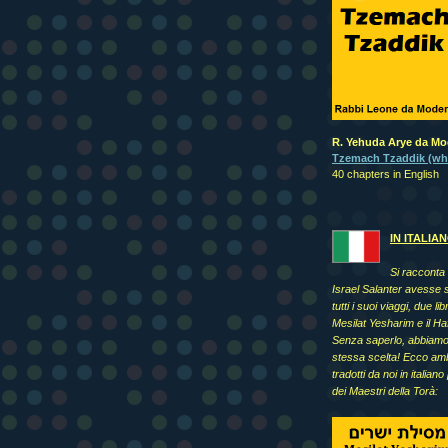
R. Yehuda Arye da M
Tzemach Tzaddik (wh
40 chapters in English
IN ITALIA
Si racconta
Israel Salanter avesse 
tutti i suoi viaggi, due libri
Mesilat Yesharim e il Ha
Senza saperlo, abbiamo 
stessa scelta! Ecco ambe
tradotti da noi in italiano 
dei Maestri della Torà: