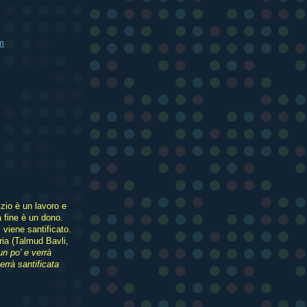
im
izio è un lavoro e
a fine è un dono.
 viene santificato.
ia (Talmud Bavli,
n po' e verrà
errà santificata