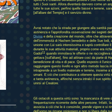
tutti i Suoi santi. Allora diventerà davvero come un a
tutte le sue azioni, perfino quelle basse e terrene, sa
[all'altare del Tempio] e il servizio divino.
Avrai notato che la strada per giungere alla santità pa
astinenza e l'approfondita osservazione dei segreti de
Divina
e della creazione del mondo, oltre che attrave
dell'immensità di Hashem benedetto e delle Sue lodi, 
unione con Lui sarà intensissima e saprà controllare i
durante le sue attività materiali, proprio come era rich
11
Gadol
quando immolava le offerte o ne raccoglieva i
gettava [sull'altare], fino ad attirare così da parte di
benedizione di vita e di pace. Quello esposto è l'unic
raggiungere questo livello e ogni altro metodo lascia in
intraprende a un livello materiale e terreno, insieme a tut
umani. E ciò che contribuisce a ottenere questa virtù 
e tanta astinenza, affinché senza intralci il suo spirito 
unirsi al Creatore.
Gli ostacoli a questa virtù sono: la mancanza di vere
frequentazione ricorrente delle altre persone. Infatti, la
associa a ciò che le è consimile, prende vigore e si rinf
dell'uomo ne rimane prigioniero e non si libera dalla su