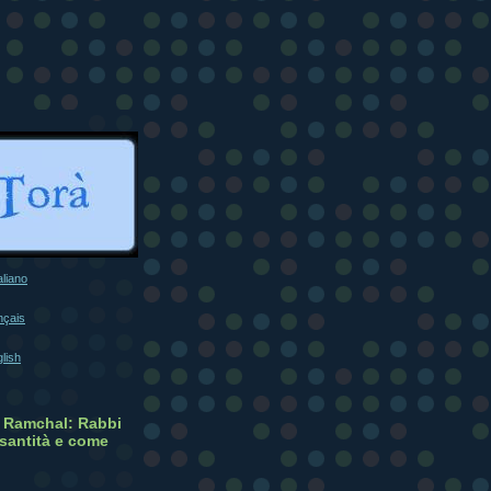
taliano
nçais
glish
m) Ramchal: Rabbi
santità e come