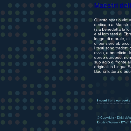
Maestri del
Questo spazio virtu
dedicato ai Maestri 
(sia benedetta la l
e ai loro testi di Eb
legge, di morale, di
di pensiero ebraico.
I testi sono tradotti 
ovvio, a beneficio de
ebreo europeo, no
suo agio di fronte ai
originali in Lingua S
Buona lettura e buo
i nostri libri / our books
© Copyright - Diritti d'A
Droits d'Auteur - 