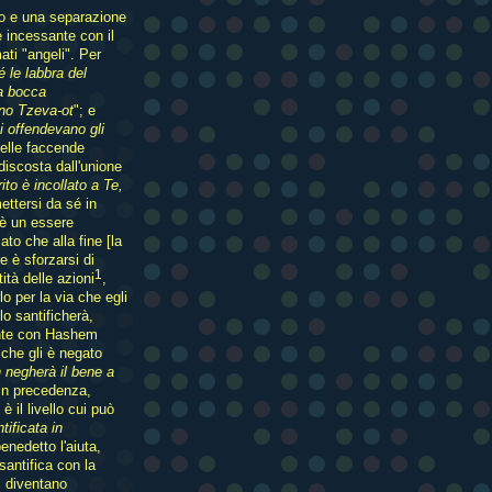
co e una separazione
e incessante con il
ati "angeli". Per
 le labbra del
a bocca
rno Tzeva-ot
"; e
i offendevano gli
delle faccende
 discosta dall'unione
rito è incollato a Te,
ettersi da sé in
 è un essere
to che alla fine [la
e è sforzarsi di
1
ità delle azioni
,
lo per la via che egli
lo santificherà,
ante con Hashem
 che gli è negato
 negherà il bene a
 in precedenza,
 è il livello cui può
tificata in
enedetto l'aiuta,
antifica con la
i diventano