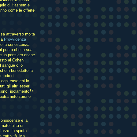
ngelo di Hashem e
ranno come le offerte
ssa attraverso molta
lla
Provvidenza
rso la conoscenza
al punto che la sua
l suo pensiero anche
iesto al Cohen
l sangue o lo
 Hashem benedetto la
o modo di
 ogni caso chi lo
ti gli altri esseri
12
sono l'isolamento
potrà rinforzarsi e
 conoscenze e la
 materialità si
orza: lo spirito
a cattività. Ma