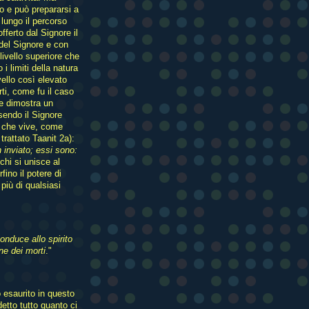
olo e può prepararsi a
 lungo il percorso
offerto dal Signore il
à del Signore e con
livello superiore che
i limiti della natura
ello così elevato
rti, come fu il caso
he dimostra un
endo il Signore
iò che vive, come
rattato Taanit 2a):
inviato; essi sono:
chi si unisce al
ino il potere di
 più di qualsiasi
onduce allo spirito
one dei morti
."
 esaurito in questo
etto tutto quanto ci