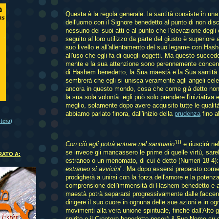
Questa è la regola generale: la santità consiste in una
dell'uomo con il Signore benedetto al punto di non disc
nessuno dei suoi atti e al punto che l'elevazione degli o
seguito al loro utilizzo da parte del giusto è superiore
suo livello e all'allentamento del suo legame con Has
all'uso che egli fa di quegli oggetti. Ma questo succe
mente e la sua attenzione sono perennemente concentr
di Hashem benedetto, la Sua maestà e la Sua santità.
sembrerà che egli si unisca veramente agli angeli cele
ancora in questo mondo, cosa che come già detto no
la sua sola volontà: egli può solo prendere l'iniziativa 
meglio, solamente dopo avere acquisito tutte le qualità
abbiamo parlato finora, dall'inizio della
prudenza
fino a
tera)
10
Con ciò egli potrà entrare nel santuario
e riuscirà ne
se invece gli mancassero le prime di quelle virtù, sa
ATO A:
estraneo o un menomato, di cui è detto (Numeri 18 4):
estraneo si avvicini
". Ma dopo essersi preparato come 
prodigherà a unirsi con la forza dell'amore e la potenza
comprensione dell'immensità di Hashem benedetto e al
maestà potrà separarsi progressivamente dalle faccen
dirigere il suo cuore in ognuna delle sue azioni e in o
movimenti alla vera unione spirituale, finché dall'Alto gl
spirito e il Creatore benedetto poserà il Suo Nome su 