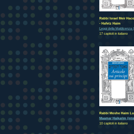
Rabbi Israel Meir Ha
- Hafetz Haim
Leggi della Maldicenza (
17 capitoli in italiano
Rabbi Moshe Haim Lu
Maamar Haikarim (inte
10 capitoli in italiano