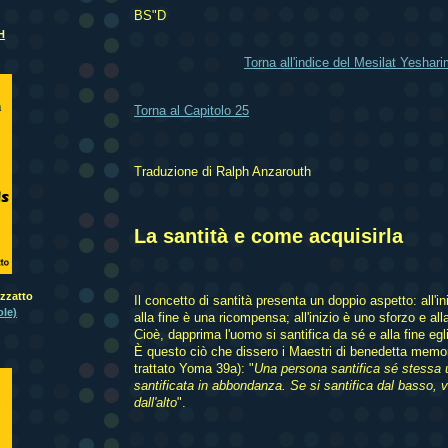
BS"D
H
Torna all'indice del Mesilat Yeshar
Torna al Capitolo 25
Traduzione di Ralph Anzarouth
La santità e come acquisirla
zzatto
Il concetto di santità presenta un doppio aspetto: all'in
le)
alla fine è una ricompensa; all'inizio è uno sforzo e all
Cioè, dapprima l'uomo si santifica da sé e alla fine egli
È questo ciò che dissero i Maestri di benedetta memor
trattato Yoma 39a): "
Una persona santifica sé stessa u
santificata in abbondanza. Se si santifica dal basso, v
dall'alto
".