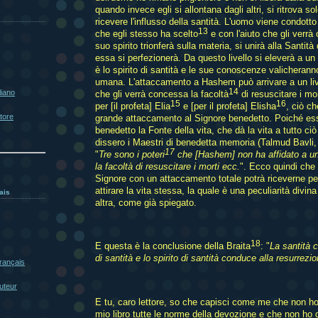
quando invece egli si allontana dagli altri, si ritrova s
ricevere l'influsso della santità. L'uomo viene condotto
13
che egli stesso ha scelto
e con l'aiuto che gli verrà 
suo spirito trionferà sulla materia, si unirà alla Santit
essa si perfezionerà. Da questo livello si eleverà a un 
è lo spirito di santità e le sue conoscenze valicheranno 
umana. L'attaccamento a Hashem può arrivare a un liv
14
liano
che gli verrà concessa la facoltà
di resuscitare i mo
15
16
per [il profeta] Elia
e [per il profeta] Elisha
, ciò c
utore
grande attaccamento al Signore benedetto. Poiché ess
benedetto la Fonte della vita, che dà la vita a tutto c
dissero i Maestri di benedetta memoria (Talmud Bavli, t
17
"
Tre sono i poteri
che [Hashem] non ha affidato a un 
la facoltà di resuscitare i morti ecc.
". Ecco quindi che 
Signore con un attaccamento totale potrà riceverne perf
attirare la vita stessa, la quale è una peculiarità divina
ais
altra, come già spiegato.
18
E questa è la conclusione della Braita
: "
La santità c
di santità e lo spirito di santità conduce alla resurrezi
français
uteur
E tu, caro lettore, so che capisci come me che non ho
mio libro tutte le norme della devozione e che non ho d