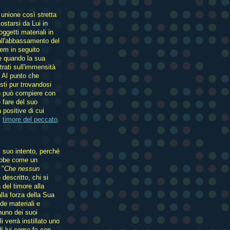
 unione così stretta
ostarsi da Lui in
ggetti materiali in
 all'abbassamento del
hem in seguito
de quando la sua
ati sull'immensità
 Al punto che
sti pur trovandosi
n può compiere con
e fare del suo
 positive di cui
l
timore del peccato
.
l suo intento, perché
rebbe come un
 "
Che nessun
descritto, chi si
 del timore alla
la forza della Sua
de materiali e
gnuno dei suoi
i verrà instillato uno
di lui come fa con