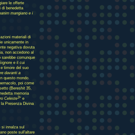
giare le offerte
i di benedetta
hanim mangiano e i
 azioni materiali di
pie unicamente in
ente negativa dovuta
avia, non accedono al
eno sarebbe comunque
ignore e il cui
 e timore del suo
re davanti a
 in questo mondo.
bernacolo, poi come
setto (Bereshit 35,
benedetta memoria
3
rro Celeste
" e
é la Presenza Divina
 si innalza sul
vano poste sull'altare