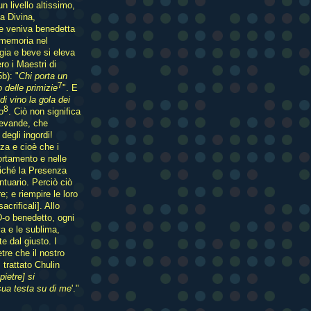
 livello altissimo,
a Divina,
cie veniva benedetta
 memoria nel
gia e beve si eleva
ro i Maestri di
b): "
Chi porta un
7
delle primizie
". E
i vino la gola dei
8
o
. Ciò non significa
bevande, che
degli ingordi!
za e cioè che i
rtamento e nelle
poiché la Presenza
tuario. Perciò ciò
e; e riempire le loro
acrificali]. Allo
D-o benedetto, ogni
a e le sublima,
te dal giusto. I
re che il nostro
 trattato Chulin
ietre] si
sua testa su di me
'."