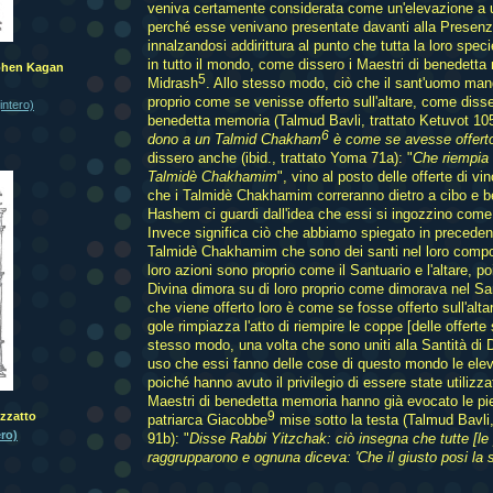
veniva certamente considerata come un'elevazione a un
perché esse venivano presentate davanti alla Presenz
innalzandosi addirittura al punto che tutta la loro spe
in tutto il mondo, come dissero i Maestri di benedetta
cohen Kagan
5
Midrash
. Allo stesso modo, ciò che il sant'uomo man
proprio come se venisse offerto sull'altare, come disse
intero)
benedetta memoria (Talmud Bavli, trattato Ketuvot 105
6
dono a un Talmid Chakham
è come se avesse offerto 
dissero anche (ibid., trattato Yoma 71a): "
Che riempia d
Talmidè Chakhamim
", vino al posto delle offerte di vin
che i Talmidè Chakhamim correranno dietro a cibo e 
Hashem ci guardi dall'idea che essi si ingozzino come 
Invece significa ciò che abbiamo spiegato in preceden
Talmidè Chakhamim che sono dei santi nel loro compo
loro azioni sono proprio come il Santuario e l'altare, 
Divina dimora su di loro proprio come dimorava nel San
che viene offerto loro è come se fosse offerto sull'altar
gole rimpiazza l'atto di riempire le coppe [delle offerte s
stesso modo, una volta che sono uniti alla Santità di 
uso che essi fanno delle cose di questo mondo le elev
poiché hanno avuto il privilegio di essere state utilizza
Maestri di benedetta memoria hanno già evocato le piet
9
zzatto
patriarca Giacobbe
mise sotto la testa (Talmud Bavli,
ro)
91b): "
Disse Rabbi Yitzchak: ciò insegna che tutte [le p
raggrupparono e ognuna diceva: 'Che il giusto posi la 