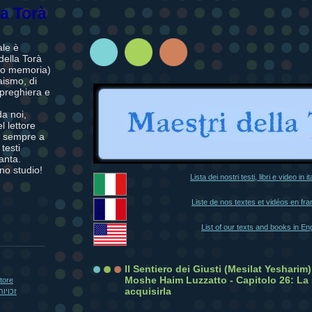
la Torà
ale è
della Torà
oro memoria)
raismo, di
 preghiera e
da noi,
l lettore
n sempre a
 testi
anta.
no studio!
Lista dei nostri testi, libri e video in i
Liste de nos textes et vidéos en fra
List of our texts and books in En
Il Sentiero dei Giusti (Mesilat Yeshari
Moshe Haim Luzzatto - Capitolo 26: La 
utore
acquisirla
זכויות יוצרים